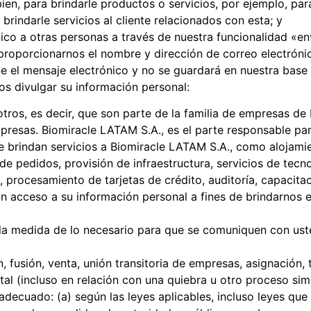
bien, para brindarle productos o servicios, por ejemplo, pa
rindarle servicios al cliente relacionados con esta; y
nico a otras personas a través de nuestra funcionalidad «en
proporcionarnos el nombre y dirección de correo electróni
le el mensaje electrónico y no se guardará en nuestra base
 divulgar su información personal:
tros, es decir, que son parte de la familia de empresas de 
presas. Biomiracle LATAM S.A., es el parte responsable par
 brindan servicios a Biomiracle LATAM S.A., como alojamien
pedidos, provisión de infraestructura, servicios de tecnolo
, procesamiento de tarjetas de crédito, auditoría, capacitac
n acceso a su información personal a fines de brindarnos e
 la medida de lo necesario para que se comuniquen con ust
, fusión, venta, unión transitoria de empresas, asignación, 
al (incluso en relación con una quiebra u otro proceso simi
ecuado: (a) según las leyes aplicables, incluso leyes que 