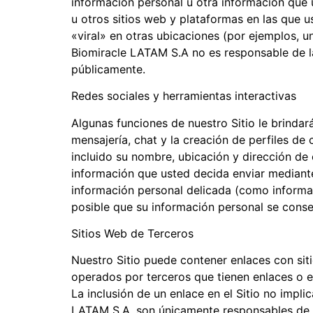
información personal u otra información que 
u otros sitios web y plataformas en las que u
«viral» en otras ubicaciones (por ejemplos, u
Biomiracle LATAM S.A no es responsable de la
públicamente.
Redes sociales y herramientas interactivas
Algunas funciones de nuestro Sitio le brindar
mensajería, chat y la creación de perfiles d
incluido su nombre, ubicación y dirección d
información que usted decida enviar mediant
información personal delicada (como informaci
posible que su información personal se conser
Sitios Web de Terceros
Nuestro Sitio puede contener enlaces con sit
operados por terceros que tienen enlaces o es
La inclusión de un enlace en el Sitio no impli
LATAM S.A. son únicamente responsables de su