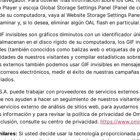
h Player y escoja Global Storage Settings Panel (Panel de 
sh de su computadora, vaya al Website Storage Settings Pan
aminar y, si lo desea, eliminar algún OAL flash en particular
F invisibles son gráficos diminutos con un identificador únic
almacenan en el disco rígido de su computadora, los GIF in
es (también conocidos como balizas web o etiquetas de píxe
dades de nuestros visitantes y compilar estadísticas sobre 
s externos también podemos usar GIF invisibles en mensaj
 correos electrónicos, medir el éxito de nuestras campañas
viados.
A. puede trabajar con proveedores de servicios externos q
 que nos ayuden a hacer un seguimiento de nuestros visitan
rvicios externo de análisis de sitios web, para ayudarnos
s información y para revisar la política de privacidad de 
lusión, consulte su centro de privacidad.
https://www.omn
ilares:
Si usted decide usar la tecnología proporcionada p