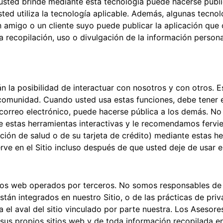
usted brinde mediante esta tecnología puede hacerse públi
sted utiliza la tecnología aplicable. Además, algunas tecno
n amigo o un cliente suyo puede publicar la aplicación que 
 recopilación, uso o divulgación de la información persona
án la posibilidad de interactuar con nosotros y con otros. E
e comunidad. Cuando usted usa estas funciones, debe tener 
e correo electrónico, puede hacerse pública a los demás. 
e estas herramientas interactivas y le recomendamos fervi
ón de salud o de su tarjeta de crédito) mediante estas herr
ve en el Sitio incluso después de que usted deje de usar el
ios web operados por terceros. No somos responsables de l
tán integrados en nuestro Sitio, o de las prácticas de priv
ca el aval del sitio vinculado por parte nuestra. Los Aseso
s propios sitios web y de toda información recopilada en