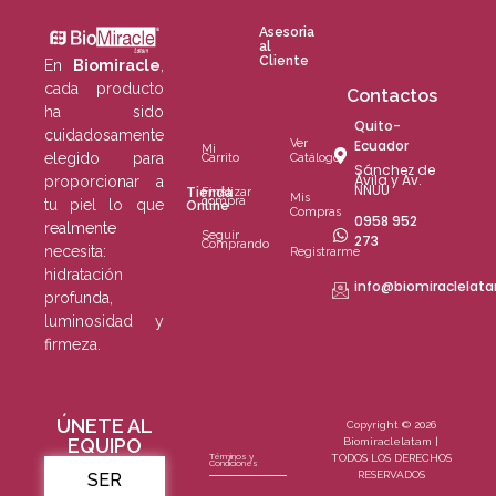
Asesoria
al
Cliente
En
Biomiracle
,
cada producto
Contactos
ha sido
Quito-
cuidadosamente
Ver
Ecuador
Mi
elegido para
Catálogo
Carrito
Sánchez de
Ávila y Av.
proporcionar a
NNUU
Tienda
Finalizar
Mis
compra
tu piel lo que
Online
Compras
0958 952
realmente
Seguir
273
Comprando
necesita:
Registrarme
hidratación
info@biomiraclelat
profunda,
luminosidad y
firmeza.
ÚNETE AL
Copyright © 2026
EQUIPO
Biomiraclelatam |
Términos y
TODOS LOS DERECHOS
Condiciones
RESERVADOS
SER